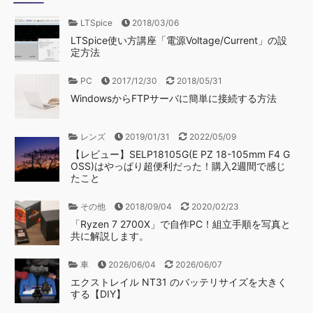
LTSpice
2018/03/06
LTSpice使い方講座「電源Voltage/Current」の設
定方法
PC
2017/12/30
2018/05/31
WindowsからFTPサーバに簡単に接続する方法
レンズ
2019/01/31
2022/05/09
【レビュー】SELP18105G(E PZ 18-105mm F4 G
OSS)はやっぱり超便利だった！購入2週間で感じ
たこと
その他
2018/09/04
2020/02/23
「Ryzen 7 2700X」で自作PC！組立手順を写真と
共に解説します。
車
2026/06/04
2026/06/07
エクストレイル NT31 のバッテリサイズを大きく
する【DIY】