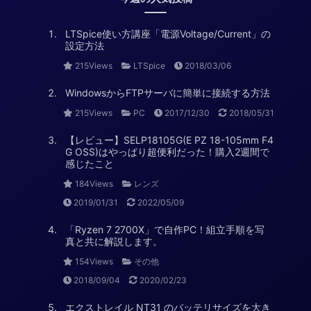
LTSpice使い方講座「電源Voltage/Current」の
設定方法
215Views
LTSpice
2018/03/06
WindowsからFTPサーバに簡単に接続する方法
215Views
PC
2017/12/30
2018/05/31
【レビュー】SELP18105G(E PZ 18-105mm F4
G OSS)はやっぱり超便利だった！購入2週間で
感じたこと
184Views
レンズ
2019/01/31
2022/05/09
「Ryzen 7 2700X」で自作PC！組立手順を写
真と共に解説します。
154Views
その他
2018/09/04
2020/02/23
エクストレイル NT31 のバッテリサイズを大き