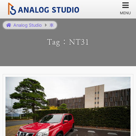
Analog Studio
車
Tag : NT31