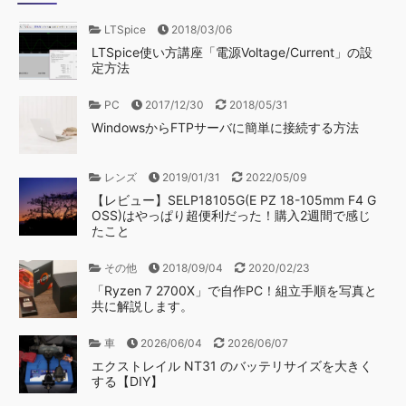
LTSpice
2018/03/06
LTSpice使い方講座「電源Voltage/Current」の設
定方法
PC
2017/12/30
2018/05/31
WindowsからFTPサーバに簡単に接続する方法
レンズ
2019/01/31
2022/05/09
【レビュー】SELP18105G(E PZ 18-105mm F4 G
OSS)はやっぱり超便利だった！購入2週間で感じ
たこと
その他
2018/09/04
2020/02/23
「Ryzen 7 2700X」で自作PC！組立手順を写真と
共に解説します。
車
2026/06/04
2026/06/07
エクストレイル NT31 のバッテリサイズを大きく
する【DIY】