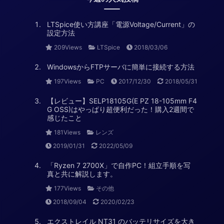
LTSpice使い方講座「電源Voltage/Current」の
設定方法
209Views
LTSpice
2018/03/06
WindowsからFTPサーバに簡単に接続する方法
197Views
PC
2017/12/30
2018/05/31
【レビュー】SELP18105G(E PZ 18-105mm F4
G OSS)はやっぱり超便利だった！購入2週間で
感じたこと
181Views
レンズ
2019/01/31
2022/05/09
「Ryzen 7 2700X」で自作PC！組立手順を写
真と共に解説します。
177Views
その他
2018/09/04
2020/02/23
エクストレイル NT31 のバッテリサイズを大き