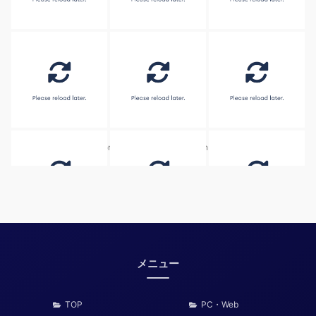
Embed by
Combine Social Photos
from
メニュー
TOP
PC・Web