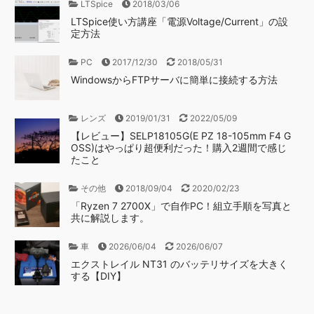
LTSpice
2018/03/06
LTSpice使い方講座「電源Voltage/Current」の設
定方法
PC
2017/12/30
2018/05/31
WindowsからFTPサーバに簡単に接続する方法
レンズ
2019/01/31
2022/05/09
【レビュー】SELP18105G(E PZ 18-105mm F4 G
OSS)はやっぱり超便利だった！購入2週間で感じ
たこと
その他
2018/09/04
2020/02/23
「Ryzen 7 2700X」で自作PC！組立手順を写真と
共に解説します。
車
2026/06/04
2026/06/07
エクストレイル NT31 のバッテリサイズを大きく
する【DIY】