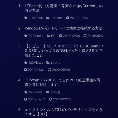
LTSpice使い方講座「電源Voltage/Current」の
設定方法
215Views
LTSpice
2018/03/06
WindowsからFTPサーバに簡単に接続する方法
209Views
PC
2017/12/30
2018/05/31
【レビュー】SELP18105G(E PZ 18-105mm F4
G OSS)はやっぱり超便利だった！購入2週間で
感じたこと
180Views
レンズ
2019/01/31
2022/05/09
「Ryzen 7 2700X」で自作PC！組立手順を写
真と共に解説します。
151Views
その他
2018/09/04
2020/02/23
エクストレイル NT31 のバッテリサイズを大き
くする【DIY】