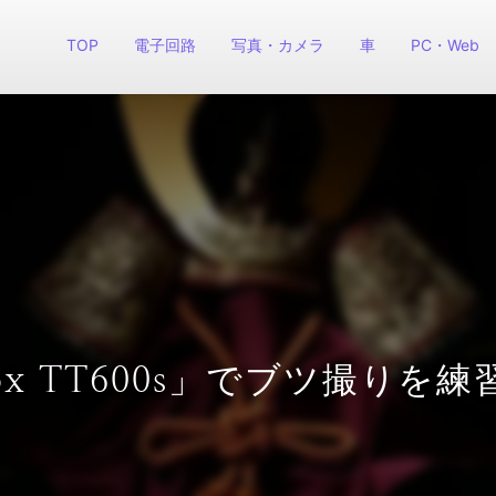
TOP
電子回路
写真・カメラ
車
PC・Web
ox TT600s」でブツ撮り