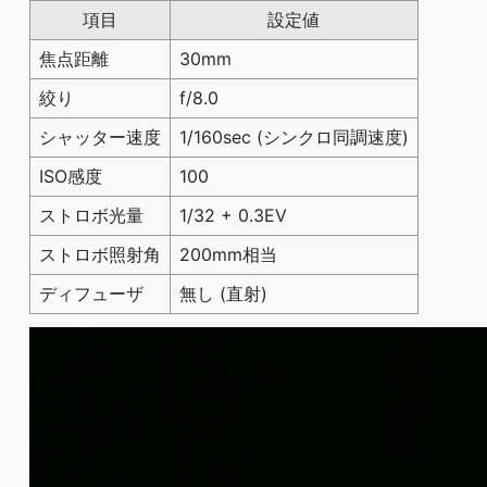
項目
設定値
焦点距離
30mm
絞り
f/8.0
シャッター速度
1/160sec (シンクロ同調速度)
ISO感度
100
ストロボ光量
1/32 + 0.3EV
ストロボ照射角
200mm相当
ディフューザ
無し (直射)