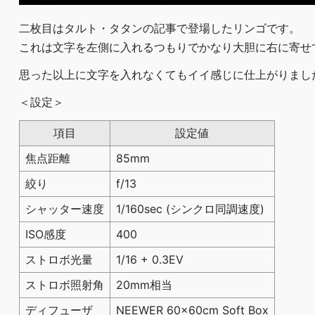
二枚目はタルト・タタンの記事で登場したリンゴです。
これは文字を左側に入れるつもりでかなり大胆に右に寄せ
思った以上に文字を入れなくてもイイ感じに仕上がりまし
＜設定＞
項目
設定値
焦点距離
85mm
絞り
f/13
シャッター速度
1/160sec (シンクロ同調速度)
ISO感度
400
ストロボ光量
1/16 + 0.3EV
ストロボ照射角
20mm相当
ディフューザ
NEEWER 60x60cm Soft Box