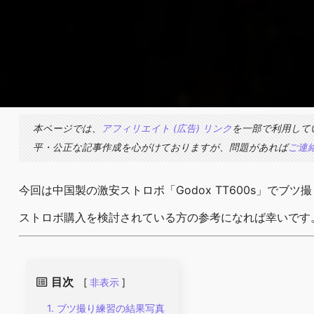
本ページでは、
アフィリエイト (広告) リンク
を一部で利用して
平・公正な記事作成を心がけておりますが、問題があれば
ご連
今回は中国製の激安ストロボ「Godox TT600s」で
ストロボ購入を検討されている方の参考になれば幸いです
目次
[
非表示
]
ブツ撮り練習の結果写真