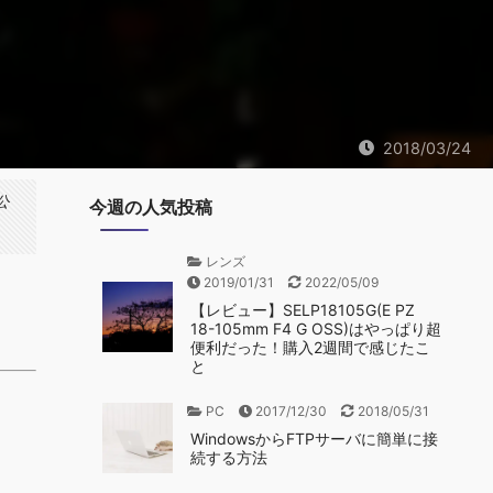
2018/03/24
公
今週の人気投稿
レンズ
2019/01/31
2022/05/09
【レビュー】SELP18105G(E PZ
18-105mm F4 G OSS)はやっぱり超
便利だった！購入2週間で感じたこ
と
PC
2017/12/30
2018/05/31
WindowsからFTPサーバに簡単に接
続する方法