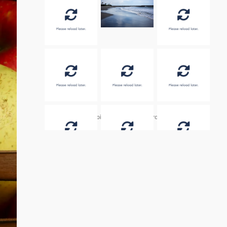
Embed by
Combine Social Photos
from