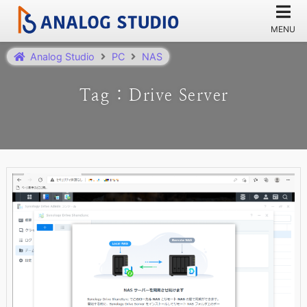
Analog Studio
PC
NAS
Tag : Drive Server