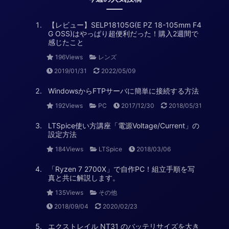
【レビュー】SELP18105G(E PZ 18-105mm F4
G OSS)はやっぱり超便利だった！購入2週間で
感じたこと
196Views
レンズ
2019/01/31
2022/05/09
WindowsからFTPサーバに簡単に接続する方法
192Views
PC
2017/12/30
2018/05/31
LTSpice使い方講座「電源Voltage/Current」の
設定方法
184Views
LTSpice
2018/03/06
「Ryzen 7 2700X」で自作PC！組立手順を写
真と共に解説します。
135Views
その他
2018/09/04
2020/02/23
エクストレイル NT31 のバッテリサイズを大き