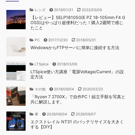
レンズ
2019/01/31
2022/05/09
【レビュー】SELP18105G(E PZ 18-105mm F4 G
OSS)はやっぱり超便利だった！購入2週間で感じ
たこと
PC
2017/12/30
2018/05/31
WindowsからFTPサーバに簡単に接続する方法
LTSpice
2018/03/06
LTSpice使い方講座「電源Voltage/Current」の設
定方法
その他
2018/09/04
2020/02/23
「Ryzen 7 2700X」で自作PC！組立手順を写真と
共に解説します。
車
2026/06/04
2026/06/07
エクストレイル NT31 のバッテリサイズを大きく
する【DIY】