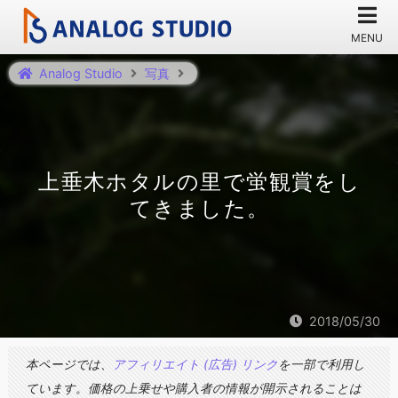
Analog Studio
写真
上垂木ホタルの里で蛍観賞をし
てきました。
2018/05/30
本ページでは、
アフィリエイト (広告) リンク
を一部で利用し
ています。価格の上乗せや購入者の情報が開示されることは