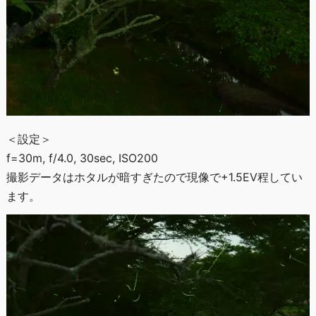
＜設定＞
f=30m, f/4.0, 30sec, ISO200
撮影データはホタルが暗すぎたので現像で+1.5EV程してい
ます。