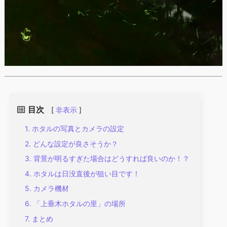
目次
[
非表示
]
ホタルの写真とカメラの設定
どんな設定が良さそうか？
背景が明るすぎた場合はどうすれば良いのか！？
ホタルは日没直後が狙い目です！
カメラ機材
「上垂木ホタルの里」の場所
まとめ