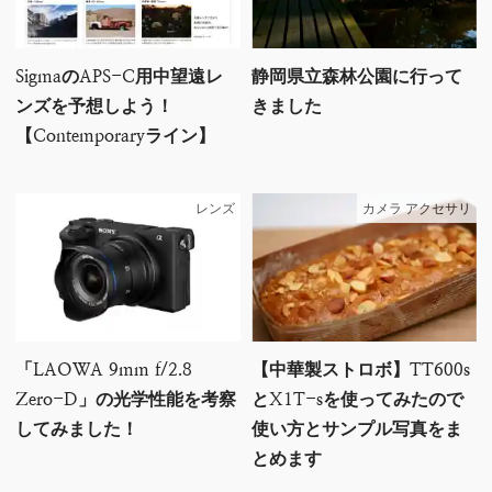
SigmaのAPS-C用中望遠レ
静岡県立森林公園に行って
ンズを予想しよう！
きました
【Contemporaryライン】
レンズ
カメラ アクセサリ
「LAOWA 9mm f/2.8
【中華製ストロボ】TT600s
Zero-D」の光学性能を考察
とX1T-sを使ってみたので
してみました！
使い方とサンプル写真をま
とめます