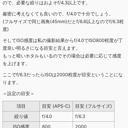
ので、必要な絞りはおよそf/4.3以上です。
厳密に考えなくても良いので、f/4.0で十分でしょう。
(フルサイズで同じ画角(45mm)だとf/6.6以上なのでf/6.3程
度)
そしてISO感度は私の撮影結果からf/4.0でISO800程度が丁
度良い明るさになる目安と言えます。
もっと暗いホタルもいるのでその場合は必要に応じて感度
を上げます。
ここでf/6.3だったらISOは2000程度が目安ということにな
ります。
＜設定の目安＞
項目
目安 (APS-C)
目安 (フルサイズ)
絞り値
f/4.0
f/6.3
ISO感度
800
2000